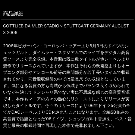
商品詳細
GOTTLIEB DAIMLER STADION STUTTGART GERMANY AUGUST
3 2006
2006年ビガーバン・ヨーロッパ・ツアーより8月3日のドイツのシ
ュッツガルト、ダイムラー・スタジアムでのライブをデジタル高音
質ソースより完全収録。本音源は既に数タイトルが他レーベルより
競作でリリースされていますが、本作はそれらの既発盤よりもオー
プニング部分やアンコール前等の曲間部分が若干長いタイムで収録
されており、同音源収録盤の中では最長尺での収録となっていま
す。気になる音質の方も高域から低域までバランス良く収められて
いながら決してドンシャリ系でない実に不思議な感じの高音質音源
です。本作もマニアの方々の熱心なリクエストによりリリースが実
現したタイトルです。今回のリリースにより'06年ドイツ5公演の全
てがDACレーベルよりCD化されたことになります。全編SB並みの
高音質で話題となった'06ドイツ、シュッツガルト音源を、ベスト音
質と最長の収録時間で再現した本作で是非お楽しみ下さい。