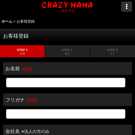
ホーム
>
お客様登録
お客様登録
STEP 1
STEP 2
STEP 3
入力
確認
完了
お名前
[
必須
]
フリガナ
[
必須
]
会社名
※法人の方のみ