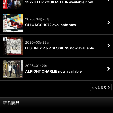
1972 KEEP YOUR MOTOR available now
2026
04
20
年
月
日
CHICAGO 1972 available now
2026
03
29
年
月
日
IT'S ONLY R & R SESSIONS now available
2026
01
29
年
月
日
ALRIGHT CHARLIE now available
もっと見る
新着商品