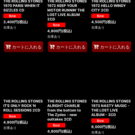
THE ROLLING STONES
THE ROLLING STONES
THE ROLLING STONES
1970 PARIS WHEN IT
1972 KEEP YOUR
1972 HELLO WINDY
SIZZLES CD
MOTOR RUNNIN' THE
CITY 2CD
LOST LIVE ALBUM
2CD
3,400
円
(税込)
4,500
円
(税込)
在庫あり
在庫あり
4,800
円
(税込)
在庫あり
カートに入れる
カートに入れる
カートに入れる
THE ROLLING STONES
THE ROLLING STONES
THE ROLLING STONES
IT'S ONLY ROCK 'N
ALRIGHT CHARLIE
1973 NASTY MUSIC -
ROLL SESSIONS 2CD
from the bottom to
THE LOST LIVE
The Zydec - new
ALBUM - 3CD
outtakes 2CD
4,800
円
(税込)
6,000
円
(税込)
在庫あり
4,800
円
(税込)
在庫あり