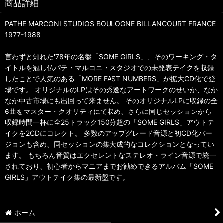
商品詳細
PATHE MARCONI STUDIOS BOULOGNE BILLANCOURT FRANCE
1977-1988
言わずと知れた'78年の名盤「SOME GIRLS」、そのワーキング・タ
イトルを冠し仏パテ・マルコニ・スタジオでの未発表テイクを収録
したことで人気のある「MORE FAST NUMBERS」が拡大CD化で登
場です。 オリジナルのLPはその秀逸なアートワークのせいか、なか
なか中古市場にも出回って来ません。 そのオリジナルLPに収録の全
6曲をマスター・クオリティにて収め、さらに同じセッションから
収録時間一杯に全25トラック150分超の「SOME GIRLS」アウトテ
イクを2CDにコレクト。 多数のアップグレード音源と初CD化バー
ジョンも含め、同セッションの集大成的なコレクションとなってい
ます。 もちろん音質はエクセレントなステレオ・ライン音源で統一
されており、初心者からマニアまでお勧めできるアルバム「SOME
GIRLS」アウトテイク集の最新盤です。
ホーム