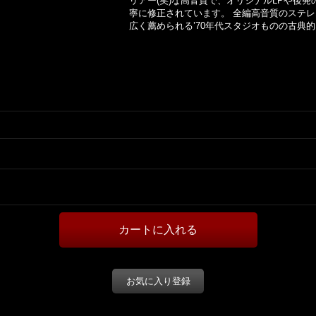
リアー(笑)な高音質で、オリジナルLPや後
寧に修正されています。 全編高音質のステ
広く薦められる’70年代スタジオものの古典
お気に入り登録