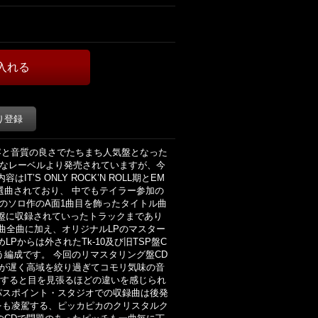
り登録
内容と音質の良さでたちまち人気盤となった
でに様々なレーベルより発売されていますが、今
’S ONLY ROCK’N ROLL期とEM
ンに選曲されており、 中でもテイラー参加の
ミックのソロ作のA面1曲目を飾ったタイトル曲
盤に収録されていったトラックまであり
9曲全曲に加え、オリジナルLPのマスター
Pからは外されたTk-10及び旧TSP盤C
う編成です。 今回のリマスタリング盤CD
チが遅く高域を絞り過ぎてコモリ気味の音
較すると目を見張るほどの違いを感じられ
ンパスポイント・スタジオでの収録曲は後発
をも凌駕する、ピッカピカのクリスタルク