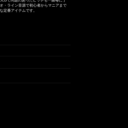
発のCDで問題のあったピッチも一曲毎に丁
レオ・ライン音源で初心者からマニアまで
的な定番アイテムです。