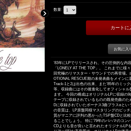
数量
:
お気に入
‘83年にLPでリリースされ、その圧倒的な
「LONELY AT THE TOP」。 これま
回究極のリマスター・サウンドでの再登場。内容はIT
OTIONAL RESCUE期の未発表曲をメイ
Track-1と2は出色の出来、また’85年の
等、収録曲にはその後進化してオフィシャル
ます。 今回の構成はオリジナルLPに収録の
テープに収録されているものの既発売曲のためL
Dに収録されていたボーナス3曲プラスαとい
の音質は、LP原盤同様マスタリングのピッ
質がマニアに評判の悪かったTSP盤CDと比
ることでしょう。 特に’79年のバハマのコ
CDよりも音が良いと言われたオリジナルLP