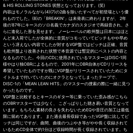
& HIS ROLLING STONES 状態となっております。(笑)
内容はモノラルながら(4)(7)の2曲を除いたすべてが初登場という優
れものでした。(8)の「BREAKIN’」は未発表に終わりますが、 2年
後の’87年にキースのソロ名義でカナダのスタジオで再録音され、さ
らに進化した形を見せます。 ノーレーベルの欧州盤は日本にはほと
んど未入荷でしたが全体的に音質がコモっていてピッチもやや早め
という冴えない内容でしたが対するVGP盤ではピッチは正確、音質
も欧州盤より改善された状態で本音源では暫定的にベストの内容と
なるものでした。今回のCDに使用されているマスターはDISC-1同
様やはり独OBRによるもので、2001年にOBR自体がCDリリースを
希望していたものですが既にVGP盤がリリースされていたためにタ
イトルまで付いていたのにオクラとなってしまったテープで、
DISC-1の「MEAN LEAN HITS」のマスターの捜索の際に一緒に見つ
かったものです。
VGP盤と比較するとキースのギター等に乗っていた歪み感がこちら
のOBRマスターでは少なく、 こざっぱりした聴き易い音質となって
います。もちろん素材の良さを失わないためEQや音圧の加工は最低
限に留めてあります。 また過去最長収録であったVGP盤に比してピ
ッチは同じですが、曲間、曲後のつぶやき等がやや長く収録されて
いるためCD全体で約1分ほど収録時間が長く収録されています。ち