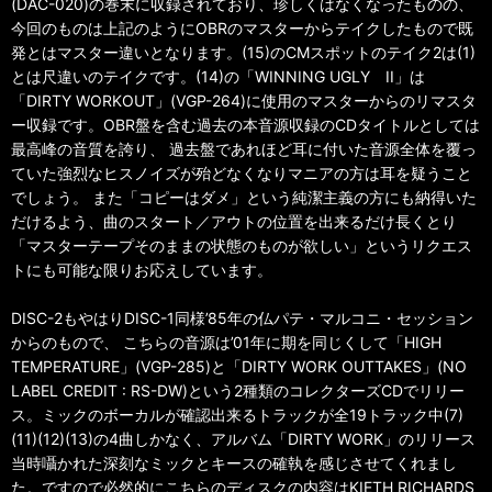
(DAC-020)の巻末に収録されており、珍しくはなくなったものの、
今回のものは上記のようにOBRのマスターからテイクしたもので既
発とはマスター違いとなります。(15)のCMスポットのテイク2は(1)
とは尺違いのテイクです。(14)の「WINNING UGLY II」は
「DIRTY WORKOUT」(VGP-264)に使用のマスターからのリマスタ
ー収録です。OBR盤を含む過去の本音源収録のCDタイトルとしては
最高峰の音質を誇り、 過去盤であれほど耳に付いた音源全体を覆っ
ていた強烈なヒスノイズが殆どなくなりマニアの方は耳を疑うこと
でしょう。 また「コピーはダメ」という純潔主義の方にも納得いた
だけるよう、曲のスタート／アウトの位置を出来るだけ長くとり
「マスターテープそのままの状態のものが欲しい」というリクエス
トにも可能な限りお応えしています。
DISC-2もやはりDISC-1同様’85年の仏パテ・マルコニ・セッション
からのもので、 こちらの音源は’01年に期を同じくして「HIGH
TEMPERATURE」(VGP-285)と「DIRTY WORK OUTTAKES」(NO
LABEL CREDIT : RS-DW)という2種類のコレクターズCDでリリー
ス。ミックのボーカルが確認出来るトラックが全19トラック中(7)
(11)(12)(13)の4曲しかなく、アルバム「DIRTY WORK」のリリース
当時囁かれた深刻なミックとキースの確執を感じさせてくれまし
た。ですので必然的にこちらのディスクの内容はKIETH RICHARDS