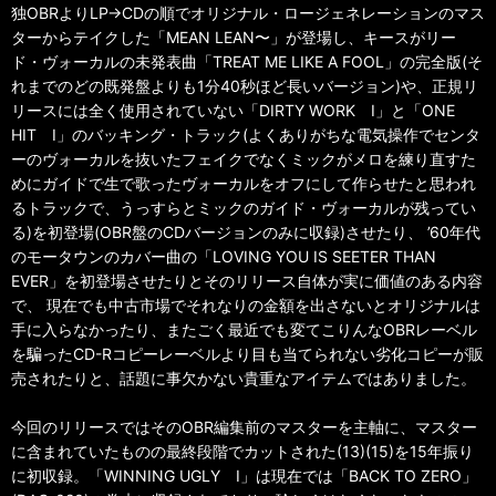
独OBRよりLP→CDの順でオリジナル・ロージェネレーションのマス
ターからテイクした「MEAN LEAN〜」が登場し、キースがリー
ド・ヴォーカルの未発表曲「TREAT ME LIKE A FOOL」の完全版(そ
れまでのどの既発盤よりも1分40秒ほど長いバージョン)や、正規リ
リースには全く使用されていない「DIRTY WORK I」と「ONE
HIT I」のバッキング・トラック(よくありがちな電気操作でセンタ
ーのヴォーカルを抜いたフェイクでなくミックがメロを練り直すた
めにガイドで生で歌ったヴォーカルをオフにして作らせたと思われ
るトラックで、うっすらとミックのガイド・ヴォーカルが残ってい
る)を初登場(OBR盤のCDバージョンのみに収録)させたり、 ’60年代
のモータウンのカバー曲の「LOVING YOU IS SEETER THAN
EVER」を初登場させたりとそのリリース自体が実に価値のある内容
で、 現在でも中古市場でそれなりの金額を出さないとオリジナルは
手に入らなかったり、またごく最近でも変てこりんなOBRレーベル
を騙ったCD-Rコピーレーベルより目も当てられない劣化コピーが販
売されたりと、話題に事欠かない貴重なアイテムではありました。
今回のリリースではそのOBR編集前のマスターを主軸に、マスター
に含まれていたものの最終段階でカットされた(13)(15)を15年振り
に初収録。「WINNING UGLY I」は現在では「BACK TO ZERO」