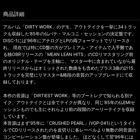
商品詳細
アルバム「DIRTY WORK」のデモ、アウトテイクを一挙に34トラッ
クも収録した’85年の仏パテ・マルコニ・セッションの決定盤です。
DISC-1には’96年にアナログとLPの両フォーマットでリリースさ
れ、 現在では特にCD盤の方がプレミアム・アイテムで入手難であ
る独OBRリリースの「MEAN LEAN HITS」のCDリマスタリング前
のオリジナル・テープを主軸に、 マスター中に含まれていながら最
終リリースからはオミットされた数曲をも含めたプラス3曲の計15
トラックを完璧にリマスター&格段の音質のアップグレードにて収
録しております。
本作の音源は「DIRTIEST WORK」等のブートレグで知られる別テ
イク、アウトテイクとは全てテイクが異なり、同じ’85年の仏EMIセ
ッションものでも主にそれらより前の段階のアーリーテイクを収録
しています。
本音源はまず’95年に「CRUSHED PEARL」(VGP-041)というタイト
ルでCDリリースされたのを皮切りに各レーベルより無数の同音源の
コンピーレーション盤が登場しました。 ほどなくして翌’96年には