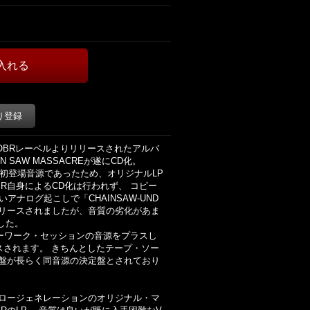
り登録
6年に独OBRレーベルよりリリースされたアルバ
N SAW MASSACREが遂にCD化。
初登場音源であったため、オリジナルLP
R自身によるCD化は行われず、 コピー
荒いアナログ起こしで「CHAINSAW-UND
98年にリリースされましたが、音質の劣化があま
した。
ィーワーク・セッションの音源をプラスし
リリースされます。 きちんとしたテープ・ソー
P盤が長らく同音源の決定盤とされており
もロージェネレーションのオリジナル・マ