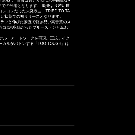
RのLP、 音質は良いが既に入手困難なV
ドでの登場となります。 既発より若い世
ヨレだった未発表曲「TRIED TO TA
ージのない状態での初リリースとなります。
スラッと伸びた素直で聴き易い高音質のス
LPには未収録だったブルース・ジャム3テ
ジナル・アートワークを再現。正規テイク
カルがバトンする「TOO TOUGH」は