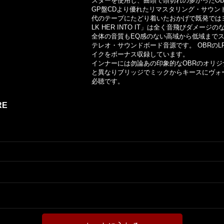
スターを使用し、曲頭で頭切れの多かったOB
GP盤CDより優れたリマスタリング・サウン
代のテープにたどり着いたおかげで既発ではヨレ
LK HER INTO IT」は全く音飛びダメ
全体の音質もEQ感のない高域から低域まで
テレオ・サウンドボード音源です。 OBRの
イクをボーナス収録しています。
インナーには勿論あの印象的なOBRのオリ
と異なりブリッジでミックからキースにヴォー
必聴です。
RE