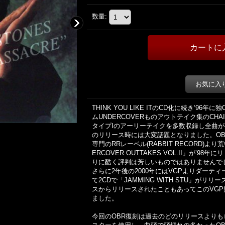
数量
:
お気に入
THINK YOU LIKE ITのCD化に続き‘9
ムUNDERCOVERものアウトテイク集のCHAI
タイプIのアーリーテイクを多数収録し全曲が
のリリース時には大変話題となりました。OB
専門のRRレーベル(RABBIT RECORD)より
ERCOVER OUTTAKES VOL.II」が’
りに酷く評判は芳しいものではありませんで
さらに2年後の2000年にはVGPよりダーテ
て2CDで「JAMMING WITH STU」が
スからリリースされたこともあってこのVG
ました。
今回のOBR復刻は過去のどのリリースより