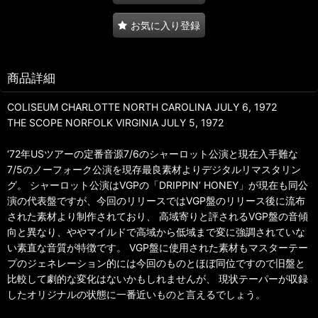
お気に入り登録
商品詳細
COLISEUM CHARLOTTE NORTH CAROLINA JULY 6, 1972
THE SCOPE NORFOLK VIRGINIA JULY 5, 1972
‘72年USツアーの定番音源7/6のシャーロット公演と現在入手難な
7/5のノーフォーク公演を現存最良素材よりデジタルリマスタリン
グ。 シャーロット公演はVGPの「DRIPPIN’ HONEY」が現在も同公
演の代表盤ですが、今回のリリースではVGP盤のリリース後に流布
された素材より制作されており、 高域寄りと評されるVGP盤の音傾
向と異なり、ややマイルドで高域から低域まで変に強調されていな
い素直な音質が特徴です。 VGP盤に使用された素材もマスターテー
プのジェネレーション的には今回のものとほぼ同位ですので旧盤と
比較して劇的な変化はないかもしれませんが、 現状テーパーが収録
したオリジナルの状態に一番近いものと言えるでしょう。