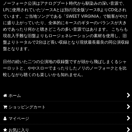
ノーフォーク公演はアナログブート時代から馴染みの深い音源で、
LPに使用されていたソースAとは別の完全版ソースBよりCD化され
ています。 ご当地ソングである「SWEET VIRGINIA」で観客がやけ
に盛り上がっていたり、全体的にキースのギターのバランスが大き
めであったり何かと聴きどころの多い音源ではあります。 こちらも
現在入手難な旧盤よりもロージェネレーションの素材を使用し、旧
盤よりトータルで2分ほど長い収録となり現状最長最良の同公演収録
盤となります。
日付の続いた二つの公演地の収録盤ですが頭から飛ばしまくるシャ
ーロットと、ややスローでまったりしたノリのノーフォークとを比
較しながら聴くのも楽しいかも知れません。
ホーム
ショッピングカート
マイページ
お気に入り