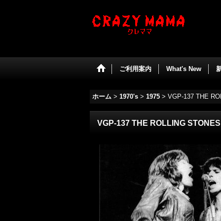
ご利用案内
What's New
ホーム
>
1970's
>
1975
>
VGP-137 THE RO
VGP-137 THE ROLLING STONES