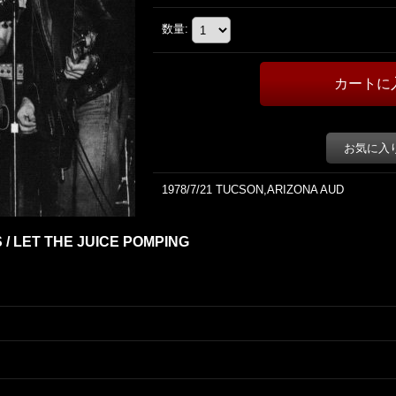
数量
:
お気に入
1978/7/21 TUCSON,ARIZONA AUD
 / LET THE JUICE POMPING