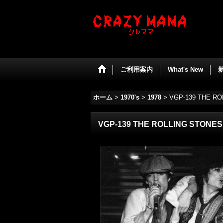
ご利用案内
What's New
ホーム
>
1970's
>
1978
>
VGP-139 THE RO
VGP-139 THE ROLLING STONES 