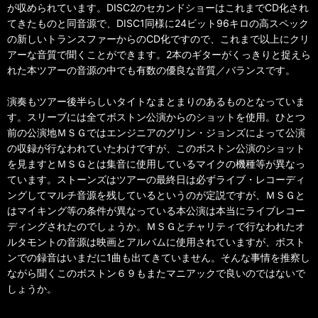
が収められています。DISC2のセカンドショーはこれまでCD化され
てきたものと同音源で、DISC1同様に24ビット96キロの高スペック
の新しいトランスファーからのCD化ですので、これまで以上にクリ
アーな音質で聞くことができます。2本のギターがくっきりと捉えら
れた本ツアーの音源の中でも有数の優良な音質／バランスです。
演奏もツアー後半らしいタイトなまとまりのあるものとなっていま
す。スリーブには全てボストン公演からのショットを使用。ひとつ
前の公演地ＭＳＧではエンジニアのグリン・ジョンズによって公演
の収録が行なわれていたわけですが、このボストン公演のショット
を見ますとＭＳＧとは集音に使用しているマイクの機種等が異なっ
ています。ストーンズはツアーの最終日は必ずライブ・レコーディ
ングしてマルチ音源を残しているというのが定説ですが、ＭＳＧと
はマイキング等の条件が異なっている本公演は本当にライブレコー
ディングされたのでしょうか。ＭＳＧとチャリティで行なわれたオ
ルタモントの音源は映画とアルバムに使用されていますが、ボスト
ンでの録音はいまだに1曲も出てきていません。そんな事情を推察し
ながら聞くこのボストン６９もまたマニアックで良いのではないで
しょうか。