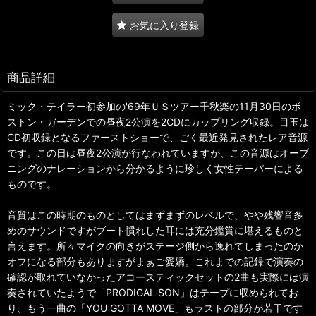
お気に入り登録
商品詳細
ミック・テイラー初参加の'69年ＵＳツアー千秋楽の11月30日のボ
ストン・ガーデンでの昼夜2公演を2CDにカップリング収録。目玉は
CD初収録となるファーストショーで、ごく最近発見されたレア音源
です。この日は昼夜2公演が行なわれていますが、この音源はオープ
ニングのナレーションから分かるように珍しく女性テーパーによる
ものです。
音質はこの時期のものとしてはまずまずのレベルで、やや残響音多
めのサウンドですがブート慣れした耳には充分鑑賞に堪えるものと
言えます。所々マイクの向きがステージ側から逸れてしまったのか
オフになる部分もありますがまぁご愛嬌。これまでの記録で演奏の
確認が取れていなかったアコースティックセットの2曲も実際には演
奏されていたようで「PRODIGAL SON」はテープに収められてお
り、もう一曲の「YOU GOTTA MOVE」もラストの部分が若干です