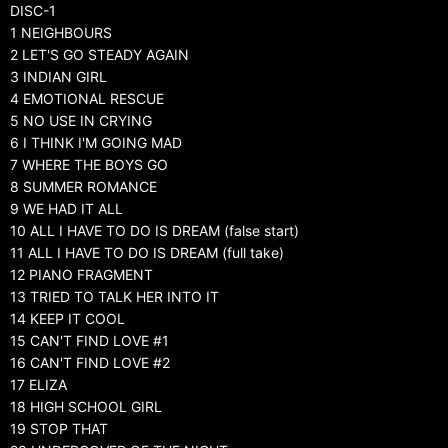
DISC-1
1 NEIGHBOURS
2 LET'S GO STEADY AGAIN
3 INDIAN GIRL
4 EMOTIONAL RESCUE
5 NO USE IN CRYING
6 I THINK I'M GOING MAD
7 WHERE THE BOYS GO
8 SUMMER ROMANCE
9 WE HAD IT ALL
10 ALL I HAVE TO DO IS DREAM (false start)
11 ALL I HAVE TO DO IS DREAM (full take)
12 PIANO FRAGMENT
13 TRIED TO TALK HER INTO IT
14 KEEP IT COOL
15 CAN'T FIND LOVE #1
16 CAN'T FIND LOVE #2
17 ELIZA
18 HIGH SCHOOL GIRL
19 STOP THAT