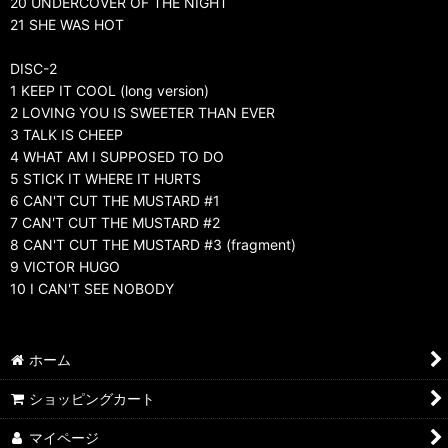
20 UNDERCOVER OF THE NIGHT
21 SHE WAS HOT
DISC-2
1 KEEP IT COOL (long version)
2 LOVING YOU IS SWEETER THAN EVER
3 TALK IS CHEEP
4 WHAT AM I SUPPOSED TO DO
5 STICK IT WHERE IT HURTS
6 CAN'T CUT THE MUSTARD #1
7 CAN'T CUT THE MUSTARD #2
8 CAN'T CUT THE MUSTARD #3 (fragment)
9 VICTOR HUGO
10 I CAN'T SEE NOBODY
ホーム
ショッピングカート
マイページ