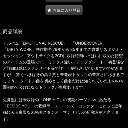
お気に入り登録
商品詳細
アルバム「EMOTIONAL RESCUE」、「UNDERCOVER」、
「DIRTY WORK」制作期の'79年から'85年までの貴重なスタジオ・
セッション、アウトテイクを2CDに収録時間いっぱいに収めた待望
のアイテムの登場です。 ミックス違い、アップグレード、初登場な
ど詳細は既にファンサイト等で詳しく解説されていますので省きま
すが、 驚くべきはその高音質と未発表トラックの豊富さに尽きるで
しょう。 タイトル曲を初めとして曲名だけは知られていたものの今
回初めて公けになるトラックが多数あります。
先発盤には未収録の「ONE HIT」の初期バージョンにあたる
「BESIDE YOU」の収録等、ストーンズ・コレクターにとって近年
稀にみる良質な未発表スタジオ・マテリアルの研究素材と言えま
す。