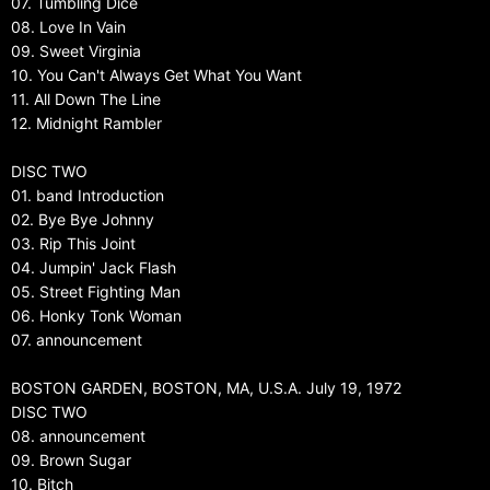
07. Tumbling Dice
08. Love In Vain
09. Sweet Virginia
10. You Can't Always Get What You Want
11. All Down The Line
12. Midnight Rambler
DISC TWO
01. band Introduction
02. Bye Bye Johnny
03. Rip This Joint
04. Jumpin' Jack Flash
05. Street Fighting Man
06. Honky Tonk Woman
07. announcement
BOSTON GARDEN, BOSTON, MA, U.S.A. July 19, 1972
DISC TWO
08. announcement
09. Brown Sugar
10. Bitch