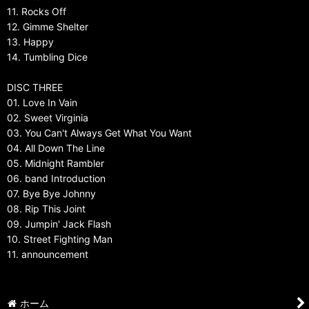
11. Rocks Off
12. Gimme Shelter
13. Happy
14. Tumbling Dice
DISC THREE
01. Love In Vain
02. Sweet Virginia
03. You Can't Always Get What You Want
04. All Down The Line
05. Midnight Rambler
06. band Introduction
07. Bye Bye Johnny
08. Rip This Joint
09. Jumpin' Jack Flash
10. Street Fighting Man
11. announcement
ホーム