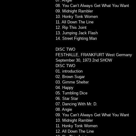
07. Angie
08. You Can’t Always Get What You Want
09. Midnight Rambler
10. Honky Tonk Women
11. All Down The Line
12. Rip This Joint
13. Jumping Jack Flash
14. Street Fighting Man
DISC TWO
FESTHALLE, FRANKFURT West Germany
September 30, 1973 2nd SHOW
DISC TWO
01. introduction
02. Brown Sugar
03. Gimme Shelter
04. Happy
05. Tumbling Dice
06. Star Star
07. Dancing With Mr. D.
08. Angie
09. You Can’t Always Get What You Want
10. Midnight Rambler
11. Honky Tonk Women
12. All Down The Line