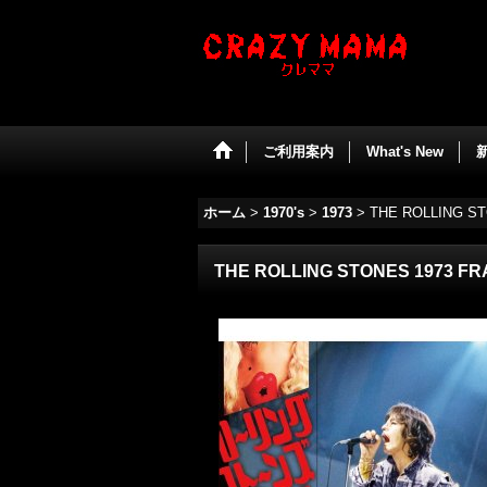
ご利用案内
What's New
ホーム
>
1970's
>
1973
>
THE ROLLING ST
THE ROLLING STONES 1973 F