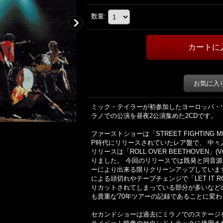
数量
:
お気に入
ミック・テイラーが初参加したヨーロッパ・ツア
ラノでの公演を昼夜2公演集めた2CDです。
ファーストショーは「STREET FIGHTING ME
P時代にリリースされていたレア盤で、 中々
リリースは「ROLL OVER BEETHOVEN
りました。 今回のリリースでは既発と同音
ーにより出来る限りクリーンアップしていま
による頭切れやテープチェンジで「LET IT 
りカットされてしまっている部分が多いなど
も貴重な'70年ツアーの記録であることに変
セカンドショーは過去にミラノでのステージ