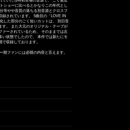
れていた当時初登場の音源で、 ごく最近
ストショーに比べるとかなりこの年代とし
部分等やや音質の落ちる別音源とクロスフ
されています。 5曲目の「LOVE IN
劣化した部分のごく短いカットは、 別日音
ます。 また大元のオリジナル・テープが
ファーされているため、 そのままでは左
多い状態でしたので、 本作では新たにモ
感で収録しております。
ラー期ファンには必聴の内容と言えます。