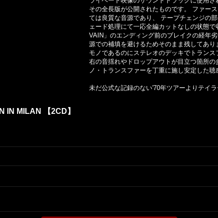
ライベート映像のサウンドトラックに使用さ
その全長版が公開されたものです。 ファー
ては良質な音源であり、 テープチェンジの
ェード処理にて一応全編カットなしの状態で収録
VAIN」のエンディング前のブレイクの経年
源での補填を避けるためそのまま残してあり
モノであるのにステレオのデッキでトランス
右の音揺れやドロップアウトが目立つ箇所の
ノ・トランスファーを丁重に施し安定した聴
未だ公式な記録のない'70年ツアーよりテイ
EN IN MILAN 【2CD】