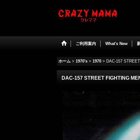
ご利用案内
What's New
ホーム
>
1970's
>
1970
>
DAC-157 STREET
DAC-157 STREET FIGHTING ME