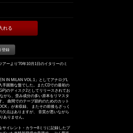
り登録
ーより'70年10月1日のイタリーのミ
N IN MILAN VOL.1」としてアナログL
入手困難な盤でした。またCDでの最初の
」(VGP)のディスク2としてリリースされてお
源ながら、歪み成分の多い原本をリマスタ
す。 曲間でのテープ節約のためのカット
ROCK」が未収録、 またその前後もざっく
の欠点はありますが、 音質が悪いながら
わりありません。
をサイレント・カラー8ミリに記録したプ