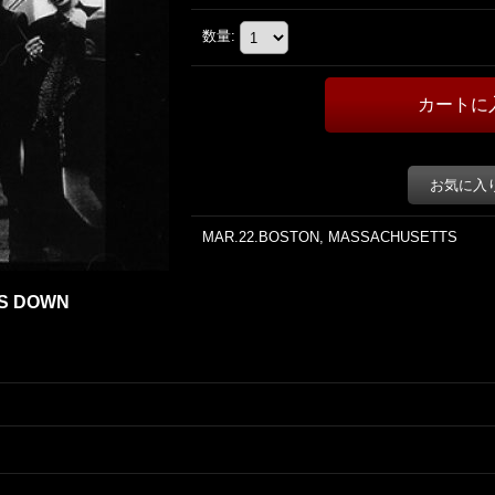
数量
:
お気に入
MAR.22.BOSTON, MASSACHUSETTS
ES DOWN