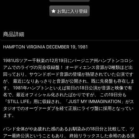
お気に入り登録
商品詳細
HAMPTON VIRGINIA DECEMBER 19, 1981
1981USツアー千秋楽の12月19日にバージニア州ハンプトンコロシ
アムでのライヴの完全収録盤！ オーディエンス音源が2種類ほど出
回っており、サウンドボード音源の登場が熱望されていた公演です
が、 最近になりあっさりと音源が公開され、既に先発盤も存在しま
す。 1981年ハンプトンといえば前日の18日公演が音源と映像で有
名で、最近オフィシャル化されたばかりですが、 この19日分も
『STILL LIFE』用に収録され、「JUST MY IMMAGINATION」がス
タジオでのオーヴァーダブを経て正規にライヴ盤に採用となってい
ます。
バンド全体がやあ疲れた感のあるお馴染みの18日分と比較して、ツ
アー最終公演ということもあり、 終始リラックスした余裕のある演