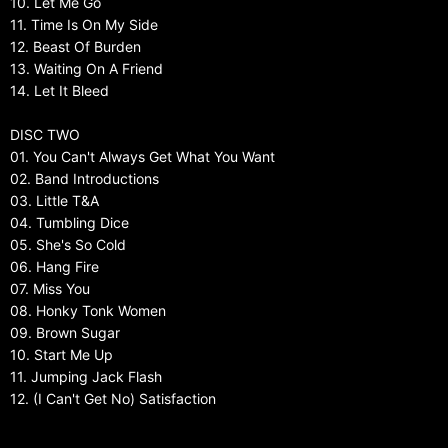
10. Let Me Go
11. Time Is On My Side
12. Beast Of Burden
13. Waiting On A Friend
14. Let It Bleed
DISC TWO
01. You Can't Always Get What You Want
02. Band Introductions
03. Little T&A
04. Tumbling Dice
05. She's So Cold
06. Hang Fire
07. Miss You
08. Honky Tonk Women
09. Brown Sugar
10. Start Me Up
11. Jumping Jack Flash
12. (I Can't Get No) Satisfaction