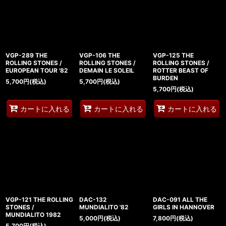
VGP-289 THE
VGP-106 THE
VGP-125 THE
ROLLING STONES /
ROLLING STONES /
ROLLING STONES /
EUROPEAN TOUR '82
DEMAIN LE SOLEIL
ROTTER BEAST OF
BURDEN
5,700
円
(税込)
5,700
円
(税込)
5,700
円
(税込)
カートに入れる
カートに入れる
カートに入れる
VGP-121 THE ROLLING
DAC-132
DAC-091 ALL THE
STONES /
MUNDIALITO '82
GIRLS IN HANNOVER
MUNDIALITO 1982
5,000
円
(税込)
7,800
円
(税込)
5,700
円
(税込)