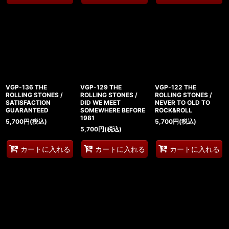
VGP-136 THE
VGP-129 THE
VGP-122 THE
ROLLING STONES /
ROLLING STONES /
ROLLING STONES /
SATISFACTION
DID WE MEET
NEVER TO OLD TO
GUARANTEED
SOMEWHERE BEFORE
ROCK&ROLL
1981
5,700
円
(税込)
5,700
円
(税込)
5,700
円
(税込)
カートに入れる
カートに入れる
カートに入れる