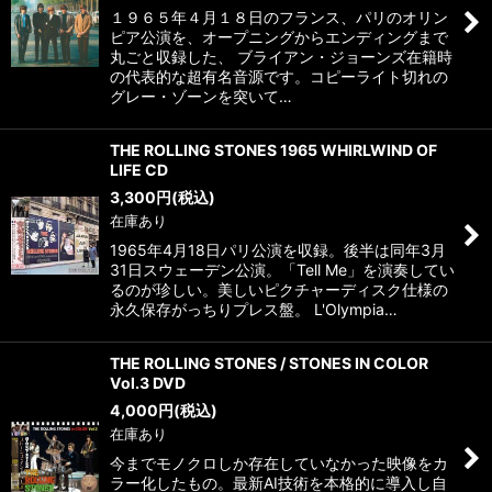
１９６５年４月１８日のフランス、パリのオリン
ピア公演を、オープニングからエンディングまで
丸ごと収録した、 ブライアン・ジョーンズ在籍時
の代表的な超有名音源です。コピーライト切れの
グレー・ゾーンを突いて…
THE ROLLING STONES 1965 WHIRLWIND OF
LIFE CD
3,300
円
(税込)
在庫あり
1965年4月18日パリ公演を収録。後半は同年3月
31日スウェーデン公演。「Tell Me」を演奏してい
るのが珍しい。美しいピクチャーディスク仕様の
永久保存がっちりプレス盤。 L'Olympia…
THE ROLLING STONES / STONES IN COLOR
Vol.3 DVD
4,000
円
(税込)
在庫あり
今までモノクロしか存在していなかった映像をカ
ラー化したもの。最新AI技術を本格的に導入し自