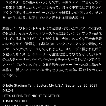
ースのギターとの絡みもバッチリです。今回スティーブ自らがツア
ー参加を名乗り出たというだけあって、恐らく事前にビデオやライ
ブＣＤで彼なりにチャーリーのプレイを研究したのでしょう。その
努力が良い結果に結実していると思われる演奏内容です。
動画サイトやトレントサイトにて公開されていた本ツアーの開始後
の音源は、それらのネットソースを元に既にいくつもプレス商品化
されているようですが、さすがＯＢＲ、今回このような完全未発表
のレアなライブ音源を、お馴染みのシックでマニアックで素敵なパ
ッケージングでリリースしてくれました。スリーブに描かれた帽子
を被った歩く鳥は、チャーリーが生涯敬愛してやまなかったジャズ
の巨人チャーリー“バード”パーカーをチャーリー自身がかつてイラ
スト化していたものです。ＯＢＲ製作のチャーリーへの愛に溢れた
本作で、新しいストーンズの音をぜひあなた自身の耳で確かめてみ
て下さい。
Gillette Stadium Tent, Boston, MA U.S.A. September 20, 2021
DISC-1
LET'S SPEND THE NIGHT TOGETHER
TUMBLING DICE