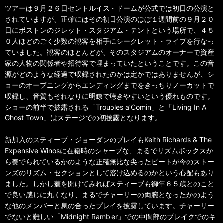
ツアーは９月２６日セントルイス・ドームが公式では初日の公演と
されていますが、正確にはその初日公演のほぼ１週間前の９月２０
日にボストンのジレット・スタジアム・テントという場所で、４５
０人ほどのごく少数の観客を相手にシークレット・ライブを行なっ
ていました。観客のほとんどが、そのスタジアムのオーナーで資産
家の人物の関係者や招待客で埋まっていたということです。この音
源がどのような経過で収録されたのかは定かではありませんが、シ
ョーのオープニングからエンディングまでをきっちりノーカットで
収録し、音質もそれなりに明瞭で聴きやすいという優れものです。
ショーの前半で披露される「Troubles a’Comin」と「Living In A
Ghost Town」はステージでの初披露となります。
新加入のスティーブ・ジョーダンのプレイもKeith Richards & The
Expensive Winosに在籍時のシャープな、まるでリズムボックスか
ら奏でられているかのような正確無比な尖ったビートが今のストー
ンズのリズム・セクションとして溶け込めるのかという心配もあり
ました。しかし蓋を開けてみればスティーブも御年６５歳とのこと
で良い感じに丸くなり、まるでチャーリーの両腕となったかのよう
な他のメンバーと息の合ったプレイを披露しています。チャーリー
でないと難しい「Midnight Rambler」での中間部のブレイクでのキ