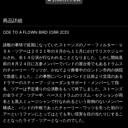
商品詳細
ODE TO A FLOWN BIRD (OBR 2CD)
諸般の事情で延期になっていたストーンズのノー・フィルター・Ｕ
ＳＡ・ツアーは２０２１年の９月から１１月にかけてリスケジュー
ルされ、全１４公演が行なわれることとなりました。しかし開始直
前の８月２４日に古参メンバーでバンドの屋台骨でもあるドラムス
のチャーリー・ワッツが、かねてより療養中のロンドン市内の病院
で急逝しました。この事態にバンドはバンドと以前より交流のある
ドラマーのスティーブ・ジョーダンをサポート・メンバーして指
名。ツアーは予定通りの公演数をもって終了しました。ストーンズ
の全ライブ・ツアー中、ベースとドラムのリズム・セクションが両
名とも黒人ミュージシャンで行なわれるという前例のないメンバー
構成と、バンドの中枢であったチャーリー・ワッツを失った初のツ
アーというファンにとってはとても辛い現実を目の当たりにするこ
ととなったライブ・ツアーとなったのでした。