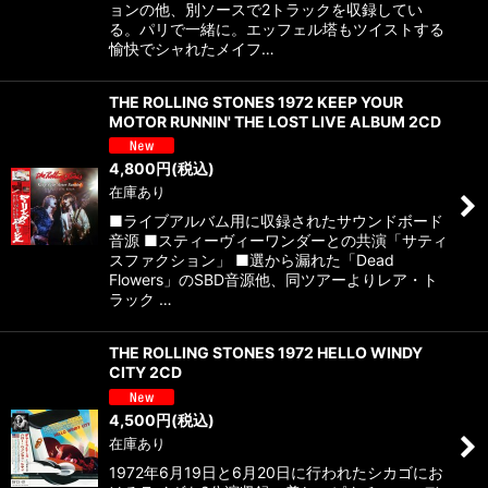
絞り込む
ョンの他、別ソースで2トラックを収録してい
る。パリで一緒に。エッフェル塔もツイストする
愉快でシャれたメイフ…
THE ROLLING STONES 1972 KEEP YOUR
MOTOR RUNNIN' THE LOST LIVE ALBUM 2CD
4,800
円
(税込)
在庫あり
■ライブアルバム用に収録されたサウンドボード
音源 ■スティーヴィーワンダーとの共演「サティ
スファクション」 ■選から漏れた「Dead
Flowers」のSBD音源他、同ツアーよりレア・ト
ラック …
THE ROLLING STONES 1972 HELLO WINDY
CITY 2CD
4,500
円
(税込)
在庫あり
1972年6月19日と6月20日に行われたシカゴにお