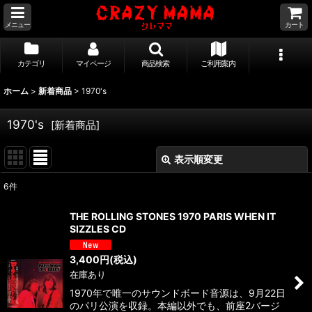
メニュー
カート
カテゴリ
マイページ
商品検索
ご利用案内
ホーム
>
新着商品
>
1970's
1970's
[
新着商品
]
表示順変更
閉じる
6
件
サブカテゴリ
:
THE ROLLING STONES 1970 PARIS WHEN IT
SIZZLES CD
表示数
:
3,400
円
(税込)
在庫あり
並び順
:
1970年で唯一のサウンドボード音源は、9月22日
のパリ公演を収録。本編以外でも、前座2バージ