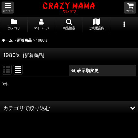
メニュー
カート
カテゴリ
マイページ
商品検索
ご利用案内
ホーム
>
新着商品
>
1980's
1980's
[
新着商品
]
表示順変更
閉じる
0
件
サブカテゴリ
:
表示数
:
カテゴリで絞り込む
並び順
:
1980's (全商品)