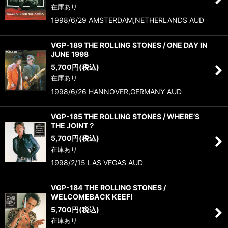
在庫あり
1998/6/29 AMSTERDAM,NETHERLANDS AUD
VGP-189 THE ROLLING STONES / ONE DAY IN
JUNE 1998
5,700
円
(税込)
在庫あり
1998/6/26 HANNOVER,GERMANY AUD
VGP-185 THE ROLLING STONES / WHERE’S
THE JOINT？
5,700
円
(税込)
在庫あり
1998/2/15 LAS VEGAS AUD
VGP-184 THE ROLLING STONES /
WELCOMEBACK KEEF!
5,700
円
(税込)
在庫あり