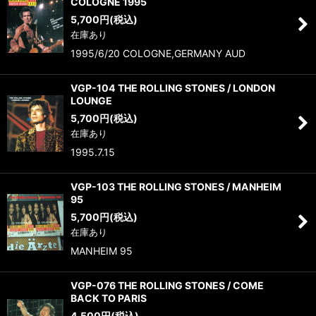
COLOGNE 1995
5,700
円
(税込)
在庫あり
1995/6/20 COLOGNE,GERMANY AUD
VGP-104 THE ROLLING STONES / LONDON
LOUNGE
5,700
円
(税込)
在庫あり
1995.7.15
VGP-103 THE ROLLING STONES / MANHEIM
95
5,700
円
(税込)
在庫あり
MANHEIM 95
VGP-076 THE ROLLING STONES / COME
BACK TO PARIS
4,500
円
(税込)