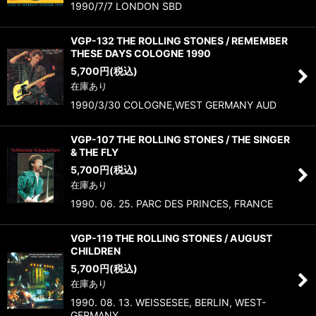
絞り込む
1990/7/7 LONDON SBD
VGP-132 THE ROLLING STONES / REMEMBER
THESE DAYS COLOGNE 1990
5,700
円
(税込)
在庫あり
1990/3/30 COLOGNE,WEST GERMANY AUD
VGP-107 THE ROLLING STONES / THE SINGER
& THE FLY
5,700
円
(税込)
在庫あり
1990. 06. 25. PARC DES PRINCES, FRANCE
VGP-119 THE ROLLING STONES / AUGUST
CHILDREN
5,700
円
(税込)
在庫あり
1990. 08. 13. WEISSESEE, BERLIN, WEST-
GERMANY