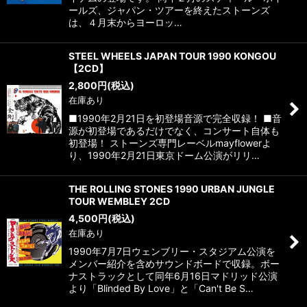
ールズ、ジャパン・ツアーを終えたストーンズ
は、４月末からヨーロッ…
STEEL WHEELS JAPAN TOUR 1990 KONGOU
【2CD】
2,800
円
(税込)
在庫あり
■1990年2月21日を初登場音源で完全収録！ ■音
源が初登場であるだけでなく、コンサート自体も
初登場！ ストーンズ専門レーベルmayflowerよ
り、1990年2月21日東京ドーム公演がリリ…
THE ROLLING STONES 1990 URBAN JUNGLE
TOUR WEMBLEY 2CD
4,500
円
(税込)
在庫あり
1990年7月7日ウェンブリー・スタジアム公演を
メンバー紹介を含めサウンドボードで収録。ボー
ナストラックとして同年6月16日マドリッド公演
より「Blinded By Love」と「Can't Be S…