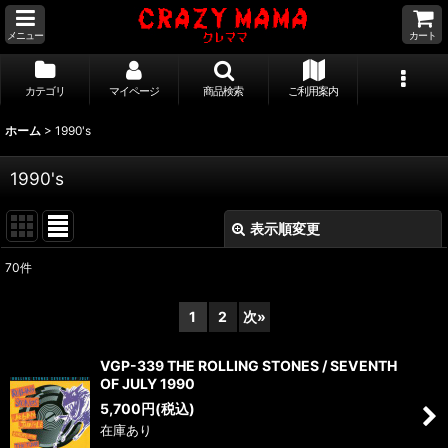
メニュー
カート
カテゴリ
マイページ
商品検索
ご利用案内
ホーム
>
1990's
1990's
表示順変更
閉じる
70
件
サブカテゴリ
:
1
2
次
»
表示数
:
VGP-339 THE ROLLING STONES / SEVENTH
OF JULY 1990
並び順
:
5,700
円
(税込)
在庫あり