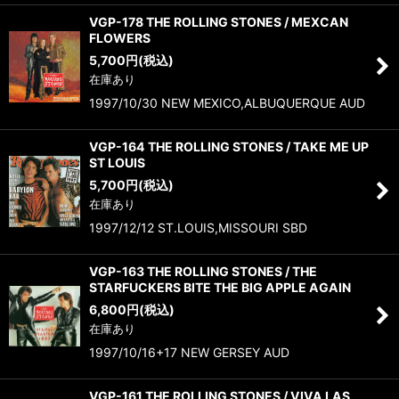
VGP-178 THE ROLLING STONES / MEXCAN
FLOWERS
5,700
円
(税込)
在庫あり
1997/10/30 NEW MEXICO,ALBUQUERQUE AUD
VGP-164 THE ROLLING STONES / TAKE ME UP
ST LOUIS
5,700
円
(税込)
在庫あり
1997/12/12 ST.LOUIS,MISSOURI SBD
VGP-163 THE ROLLING STONES / THE
STARFUCKERS BITE THE BIG APPLE AGAIN
6,800
円
(税込)
在庫あり
1997/10/16+17 NEW GERSEY AUD
VGP-161 THE ROLLING STONES / VIVA LAS