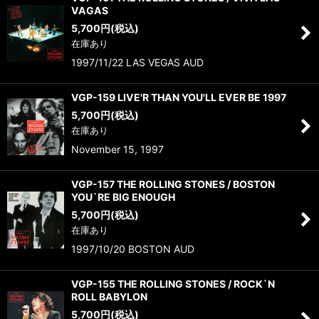
VAGAS
5,700
円
(税込)
在庫あり
1997/11/22 LAS VEGAS AUD
VGP-159 LIVE'R THAN YOU'LL EVER BE 1997
5,700
円
(税込)
在庫あり
November 15, 1997
VGP-157 THE ROLLING STONES / BOSTON
YOU`RE BIG ENOUGH
5,700
円
(税込)
在庫あり
1997/10/20 BOSTON AUD
VGP-155 THE ROLLING STONES / ROCK`N
ROLL BABYLON
5,700
円
(税込)