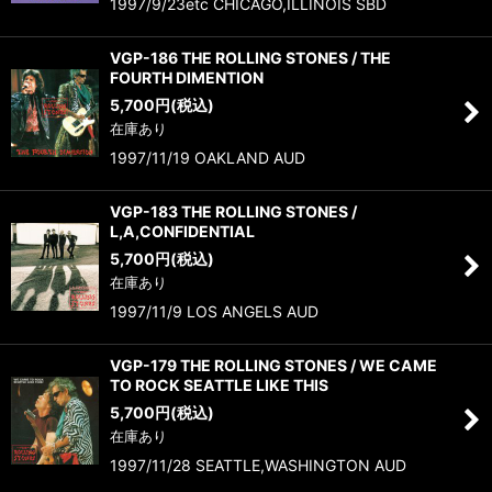
1997/9/23etc CHICAGO,ILLINOIS SBD
VGP-186 THE ROLLING STONES / THE
FOURTH DIMENTION
5,700
円
(税込)
在庫あり
1997/11/19 OAKLAND AUD
VGP-183 THE ROLLING STONES /
L,A,CONFIDENTIAL
5,700
円
(税込)
在庫あり
1997/11/9 LOS ANGELS AUD
VGP-179 THE ROLLING STONES / WE CAME
TO ROCK SEATTLE LIKE THIS
5,700
円
(税込)
在庫あり
1997/11/28 SEATTLE,WASHINGTON AUD