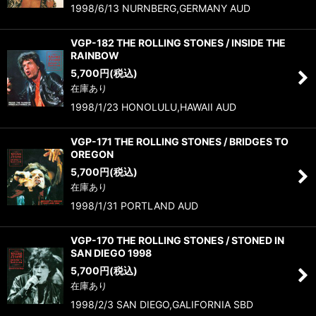
1998/6/13 NURNBERG,GERMANY AUD
VGP-182 THE ROLLING STONES / INSIDE THE
RAINBOW
5,700
円
(税込)
在庫あり
1998/1/23 HONOLULU,HAWAII AUD
VGP-171 THE ROLLING STONES / BRIDGES TO
OREGON
5,700
円
(税込)
在庫あり
1998/1/31 PORTLAND AUD
VGP-170 THE ROLLING STONES / STONED IN
SAN DIEGO 1998
5,700
円
(税込)
在庫あり
1998/2/3 SAN DIEGO,GALIFORNIA SBD