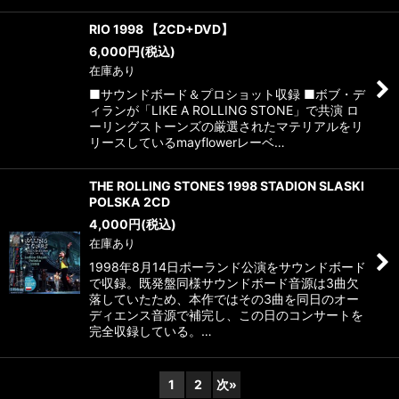
RIO 1998 【2CD+DVD】
6,000
円
(税込)
在庫あり
■サウンドボード＆プロショット収録 ■ボブ・デ
ィランが「LIKE A ROLLING STONE」で共演 ロ
ーリングストーンズの厳選されたマテリアルをリ
リースしているmayflowerレーベ…
THE ROLLING STONES 1998 STADION SLASKI
POLSKA 2CD
4,000
円
(税込)
在庫あり
1998年8月14日ポーランド公演をサウンドボード
で収録。既発盤同様サウンドボード音源は3曲欠
落していたため、本作ではその3曲を同日のオー
ディエンス音源で補完し、この日のコンサートを
完全収録している。…
1
2
次
»