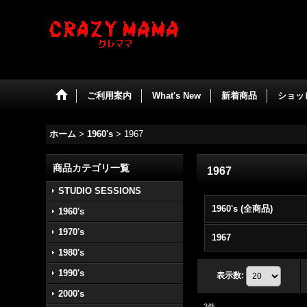
ご利用案内
What's New
新着商品
ショッ
ホーム
>
1960's
>
1967
商品カテゴリ一覧
1967
STUDIO SESSIONS
1960's (全商品)
1960's
1970's
1967
1980's
1990's
表示数
:
2000's
3
件