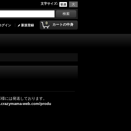
文字サイズ
:
0
カートの中身
ログイン
新規登録
客様には発送しております。
w.crazymama-web.com/produ