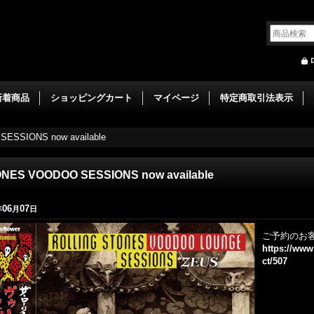
新着商品
ショッピングカート
マイページ
特定商取引法表示
ESSIONS now available
NES VOODOO SESSIONS now available
06
07
年
月
日
ご予約のお
https://ww
ct/507