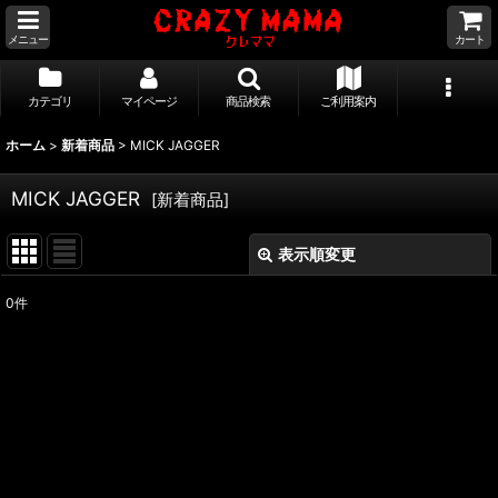
メニュー
カート
カテゴリ
マイページ
商品検索
ご利用案内
ホーム
>
新着商品
>
MICK JAGGER
MICK JAGGER
[
新着商品
]
表示順変更
閉じる
0
件
表示数
:
並び順
:
絞り込む