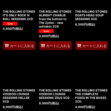
THE ROLLING STONES
THE ROLLING STONES
THE ROLLING STONES
IT'S ONLY ROCK 'N
ALRIGHT CHARLIE
GOATS HEAD SOUP
ROLL SESSIONS 2CD
from the bottom to
SESSIONS 3CD
The Zydec - new
6,500
円
(税込)
outtakes 2CD
4,800
円
(税込)
4,800
円
(税込)
カートに入れる
カートに入れる
カートに入れる
THE ROLLING STONES
THE ROLLING STONES
THE ROLLING STONES
VOODOO LOUNGE
VOODOO LOUNGE
THE COMPLETE
SESSIONS HELLER
SESSIONS ZEUS 5CD
FOXES IN THE BOXES
5CD
2CD
8,000
円
(税込)
8,000
円
(税込)
4,800
円
(税込)