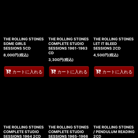
THE ROLLING STONES
THE ROLLING STONES
THE ROLLING STONES
SOME GIRLS
COMPLETE STUDIO
LET IT BLEED
SESSIONS 5CD
SESSIONS 1961-1963
SESSIONS 2CD
CD
8,000
円
(税込)
4,500
円
(税込)
3,300
円
(税込)
カートに入れる
カートに入れる
カートに入れる
THE ROLLING STONES
THE ROLLING STONES
THE ROLLING STONES
COMPLETE STUDIO
COMPLETE STUDIO
/ PENDULUM READING
SESSIONS 1964 2CD
SESSIONS 1965-1966
2CD