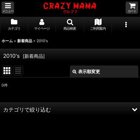
メニュー
カート
カテゴリ
マイページ
商品検索
ご利用案内
ホーム
>
新着商品
>
2010's
2010's
[
新着商品
]
表示順変更
閉じる
0
件
サブカテゴリ
:
表示数
:
カテゴリで絞り込む
並び順
:
2010's (全商品)