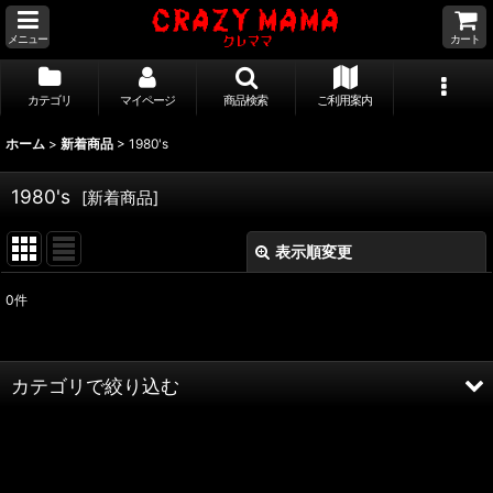
メニュー
カート
カテゴリ
マイページ
商品検索
ご利用案内
ホーム
>
新着商品
>
1980's
1980's
[
新着商品
]
表示順変更
閉じる
0
件
サブカテゴリ
:
表示数
:
カテゴリで絞り込む
並び順
:
1980's (全商品)